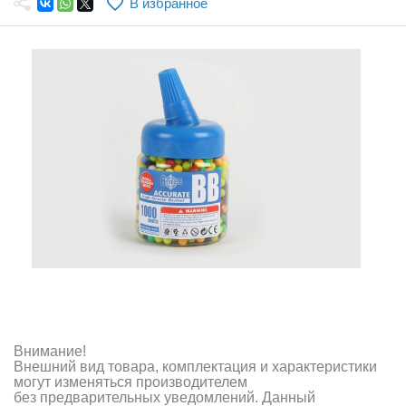
В избранное
Самолеты
Квадрокоптеры
Судомодели
Конструкторы
Аппаратура и электроника
Аккумуляторы и батарейки
Зарядные устройства и блоки питания
Двигатели
Технические жидкости
Инструмент,измерительные приборы,расходники
Внимание!
Внешний вид товара, комплектация и характеристики
могут изменяться производителем
Оптовая продажа запчастей для моделей
без предварительных уведомлений. Данный