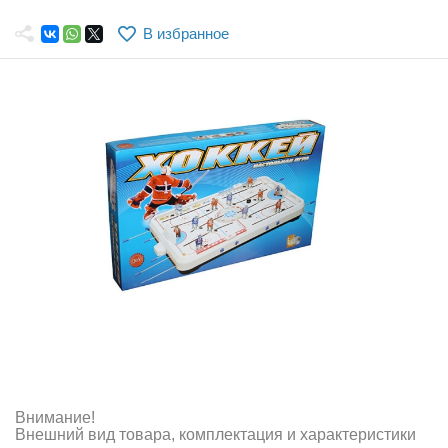
Самолеты
В избранное
Квадрокоптеры
Судомодели
Конструкторы
Аппаратура и электроника
Аккумуляторы и батарейки
Зарядные устройства и блоки питания
Двигатели
Технические жидкости
Инструмент,измерительные приборы,расходники
Внимание!
Оптовая продажа запчастей для моделей
Внешний вид товара, комплектация и характеристики