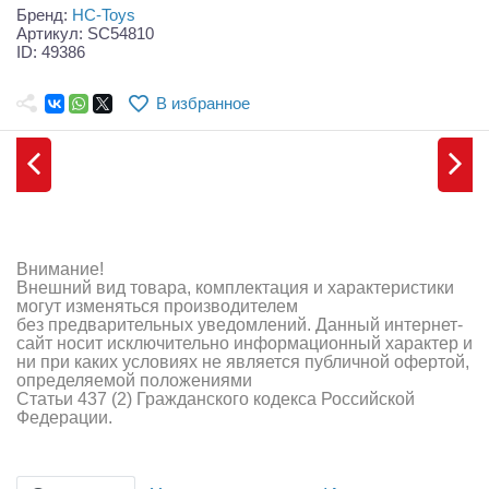
Самолеты
Бренд:
HC-Toys
Артикул: SC54810
ID: 49386
Квадрокоптеры
Судомодели
В избранное
Конструкторы
Аппаратура и электроника
Аккумуляторы и батарейки
Внимание!
Зарядные устройства и блоки питания
Внешний вид товара, комплектация и характеристики
могут изменяться производителем
без предварительных уведомлений. Данный интернет-
Двигатели
сайт носит исключительно информационный характер и
ни при каких условиях не является публичной офертой,
Технические жидкости
определяемой положениями
Статьи 437 (2) Гражданского кодекса Российской
Федерации.
Инструмент,измерительные приборы,расходники
Оптовая продажа запчастей для моделей