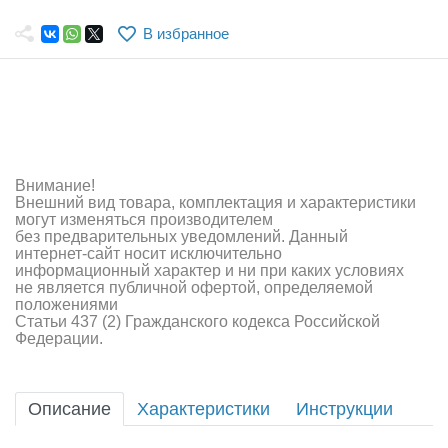
Самолеты
В избранное
Квадрокоптеры
Судомодели
Конструкторы
Аппаратура и электроника
Внимание!
Внешний вид товара, комплектация и характеристики
Аккумуляторы и батарейки
могут изменяться производителем
без предварительных уведомлений. Данный
интернет-сайт носит исключительно
Зарядные устройства и блоки питания
информационный характер и ни при каких условиях
не является публичной офертой, определяемой
Двигатели
положениями
Статьи 437 (2) Гражданского кодекса Российской
Федерации.
Технические жидкости
Инструмент,измерительные приборы,расходники
Описание
Характеристики
Инструкции
Оптовая продажа запчастей для моделей