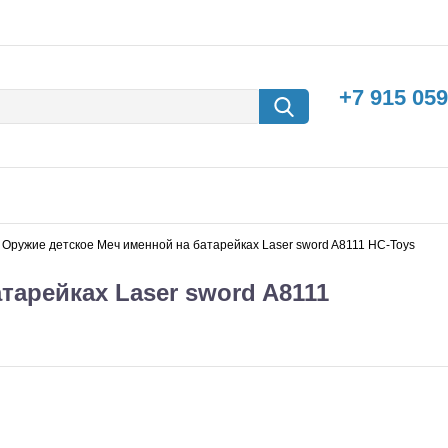
+7 915 059
Оружие детское Меч именной на батарейках Laser sword A8111 HC-Toys
тарейках Laser sword A8111
борки
Машины с
электродвигателем