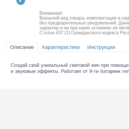
Квадрокоптеры
Судомодели
Внимание!
Внешний вид товара, комплектация и ха
без предварительных уведомлений. Дан
Конструкторы
характер и ни при каких условиях не яв
Статьи 437 (2) Гражданского кодекса Ро
Аппаратура и электроника
Описание
Характеристики
Инструкции
Аккумуляторы и батарейки
Зарядные устройства и блоки
Создай свой уникальный световой меч при помощи
питания
и звуковые эффекты. Работает от 9-ти батареек тип
Двигатели
Технические жидкости
Шоссейки/дрифт/р
Инструмент,измерительные
приборы,расходники
Оптовая продажа запчастей
для моделей