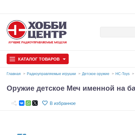
КАТАЛОГ
ТОВАРОВ
Главная
Радиоуправляемые игрушки
Детское оружие
HC-Toys
Автомодели
Оружие детское Меч именной на ба
Запчасти и аксессуары
В избранное
Игрушки
Автомодели для с
Самолеты