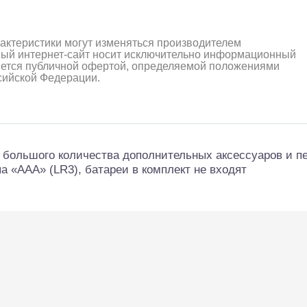
рактеристики могут изменяться производителем
ный интернет-сайт носит исключительно информационный
ляется публичной офертой, определяемой положениями
ссийской Федерации.
 большого количества дополнительных аксессуаров и п
а «ААА» (LR3), батареи в комплект не входят
алли
Багги/трагги
Монс