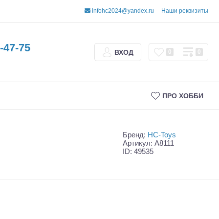
infohc2024@yandex.ru
Наши реквизиты
-47-75
ВХОД
0
0
ПРО ХОББИ
Бренд:
HC-Toys
Артикул: A8111
ID: 49535
Трофи
Шорт-корсы