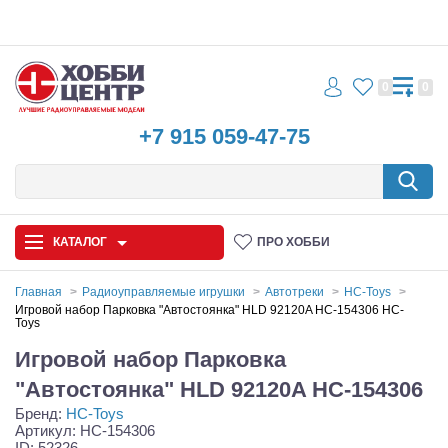
0
0
+7 915 059-47-75
КАТАЛОГ
ПРО ХОББИ
Главная
Радиоуправляемые игрушки
Автотреки
HC-Toys
Игровой набор Парковка "Автостоянка" HLD 92120A HC-154306 HC-
Toys
Автомодели
Игровой набор Парковка
Запчасти и аксессуары
"Автостоянка" HLD 92120A HC-154306
Игрушки
Бренд:
HC-Toys
Артикул: HC-154306
ID: 52326