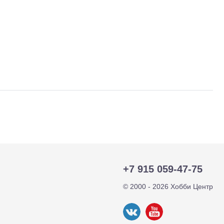
тр-траки
ДВС модели
+7 915 059-47-75
© 2000 - 2026 Хобби Центр