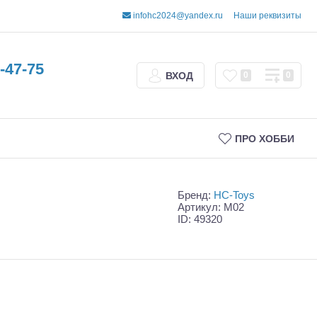
infohc2024@yandex.ru
Наши реквизиты
-47-75
ВХОД
0
0
ПРО ХОББИ
Бренд:
HC-Toys
Артикул: M02
ID: 49320
Трофи
Шорт-корсы