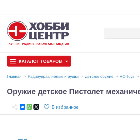
КАТАЛОГ
ТОВАРОВ
Главная
Радиоуправляемые игрушки
Детское оружие
HC-Toys
Автомодели
Оружие детское Пистолет механиче
Запчасти и аксессуары
В избранное
Игрушки
Автомодели для с
Самолеты