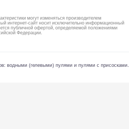
рактеристики могут изменяться производителем
ный интернет-сайт носит исключительно информационный
ляется публичной офертой, определяемой положениями
ссийской Федерации.
ов: водными (гелевыми) пулями и пулями с присосками.
алли
Багги/трагги
Монс