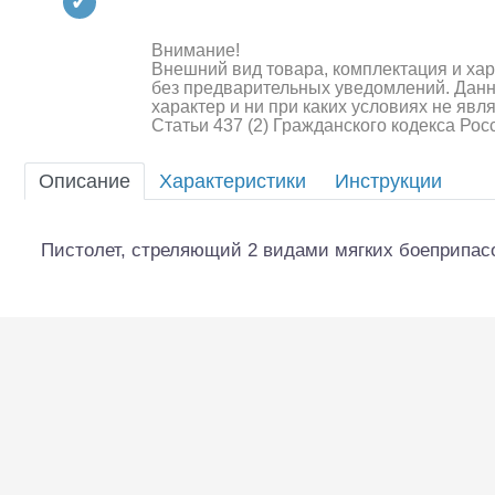
Квадрокоптеры
Судомодели
Внимание!
Внешний вид товара, комплектация и ха
без предварительных уведомлений. Дан
Конструкторы
характер и ни при каких условиях не яв
Статьи 437 (2) Гражданского кодекса Ро
Аппаратура и электроника
Описание
Характеристики
Инструкции
Аккумуляторы и батарейки
Зарядные устройства и блоки
Пистолет, стреляющий 2 видами мягких боеприпас
питания
Двигатели
Технические жидкости
Шоссейки/дрифт/р
Инструмент,измерительные
приборы,расходники
Оптовая продажа запчастей
для моделей