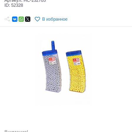
Артикул: HC-232705
Самолеты
ID: 52328
Квадрокоптеры
В избранное
Судомодели
Конструкторы
Аппаратура и электроника
Аккумуляторы и батарейки
Зарядные устройства и блоки питания
Двигатели
Технические жидкости
Инструмент,измерительные приборы,расходники
Оптовая продажа запчастей для моделей