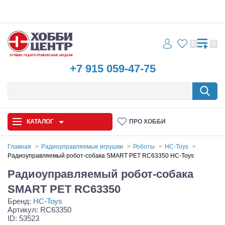
0
0
+7 915 059-47-75
КАТАЛОГ
ПРО ХОББИ
Главная
Радиоуправляемые игрушки
Роботы
HC-Toys
Радиоуправляемый робот-собака SMART PET RC63350 HC-Toys
Автомодели
Радиоуправляемый робот-собака
Запчасти и аксессуары
SMART PET RC63350
Бренд:
HC-Toys
Игрушки
Артикул: RC63350
ID: 53523