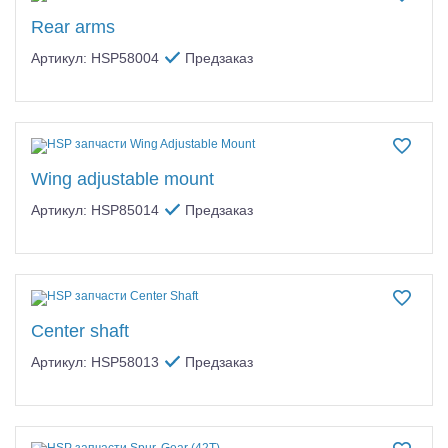
Самолеты
Rear arms
Квадрокоптеры
Артикул: HSP58004
Предзаказ
Судомодели
Конструкторы
Аппаратура и электроника
Wing adjustable mount
Артикул: HSP85014
Предзаказ
Аккумуляторы и батарейки
Зарядные устройства и блоки питания
Двигатели
Center shaft
Технические жидкости
Артикул: HSP58013
Предзаказ
Инструмент,измерительные приборы,расходники
Оптовая продажа запчастей для моделей