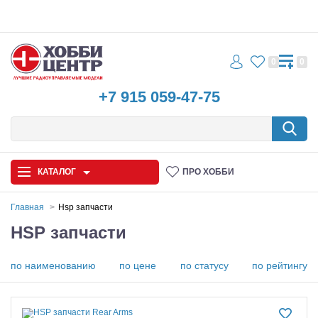
0
0
+7 915 059-47-75
КАТАЛОГ
ПРО ХОББИ
Главная
Hsp запчасти
HSP запчасти
Автомодели
Запчасти и аксессуары
по наименованию
по цене
по статусу
по рейтингу
Игрушки