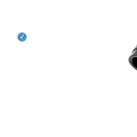
Квадрокоптеры
Судомодели
Конструкторы
Аппаратура и электроника
Аккумуляторы и батарейки
Зарядные устройства и блоки
питания
Двигатели
Технические жидкости
Инструмент,измерительные
приборы,расходники
Оптовая продажа запчастей
для моделей