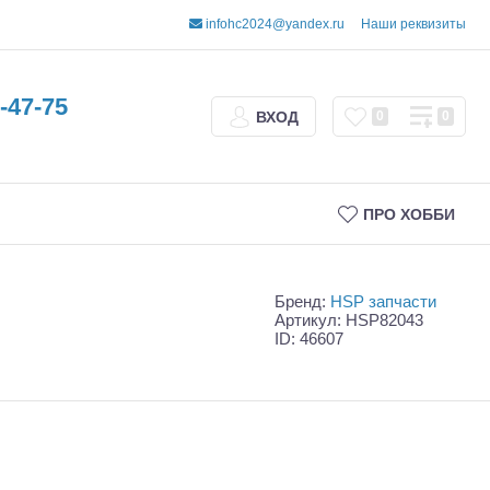
infohc2024@yandex.ru
Наши реквизиты
-47-75
ВХОД
0
0
ПРО ХОББИ
Бренд:
HSP запчасти
Артикул: HSP82043
ID: 46607
Трофи
Шорт-корсы