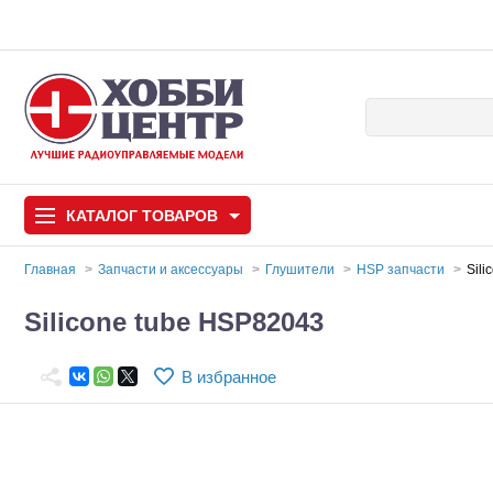
КАТАЛОГ
ТОВАРОВ
Главная
Запчасти и аксессуары
Глушители
HSP запчасти
Sil
Автомодели
Silicone tube HSP82043
Запчасти и аксессуары
В избранное
Игрушки
Автомодели для с
Самолеты