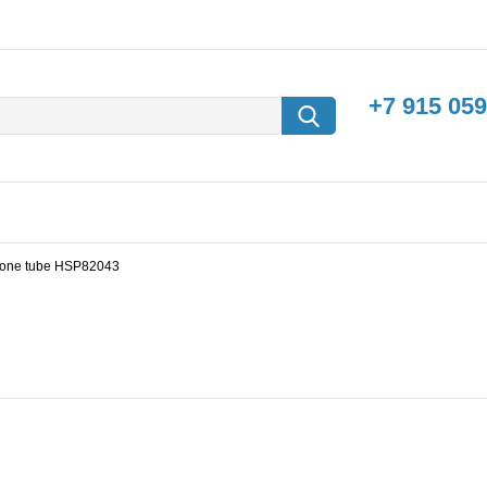
+7 915 059
icone tube HSP82043
борки
Машины с
электродвигателем