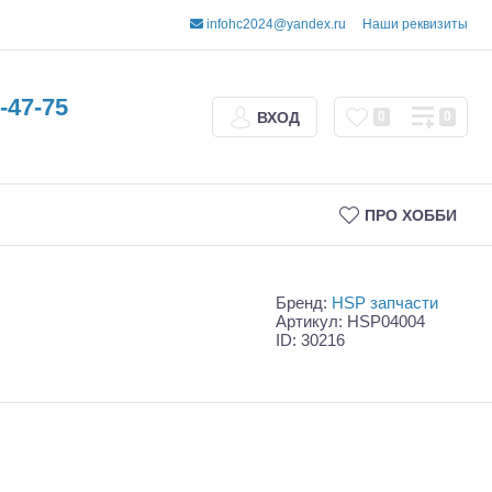
infohc2024@yandex.ru
Наши реквизиты
-47-75
ВХОД
0
0
ПРО ХОББИ
Бренд:
HSP запчасти
Артикул: HSP04004
ID: 30216
Трофи
Шорт-корсы