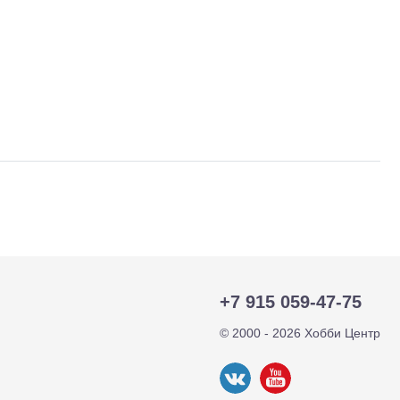
тр-траки
ДВС модели
+7 915 059-47-75
© 2000 - 2026 Хобби Центр