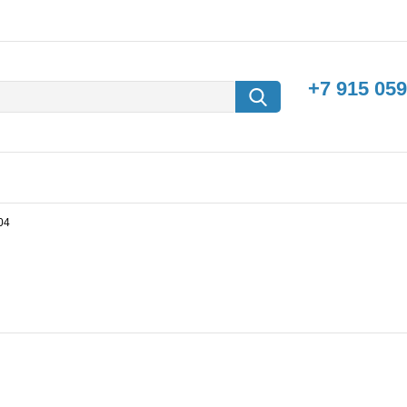
+7 915 059
04
борки
Машины с
электродвигателем