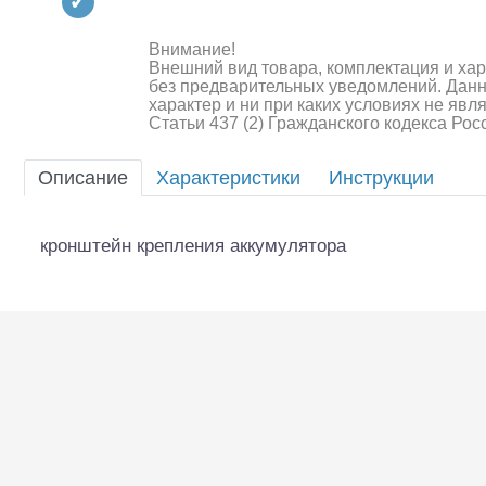
Квадрокоптеры
Судомодели
Внимание!
Внешний вид товара, комплектация и ха
без предварительных уведомлений. Дан
Конструкторы
характер и ни при каких условиях не яв
Статьи 437 (2) Гражданского кодекса Ро
Аппаратура и электроника
Описание
Характеристики
Инструкции
Аккумуляторы и батарейки
Зарядные устройства и блоки
кронштейн крепления аккумулятора
питания
Двигатели
Технические жидкости
Шоссейки/дрифт/р
Инструмент,измерительные
приборы,расходники
Оптовая продажа запчастей
для моделей