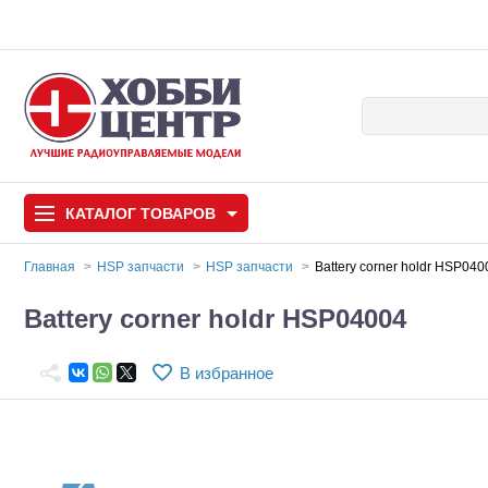
КАТАЛОГ
ТОВАРОВ
Главная
HSP запчасти
HSP запчасти
Battery corner holdr HSP040
Автомодели
Battery corner holdr HSP04004
Запчасти и аксессуары
В избранное
Игрушки
Автомодели для с
Самолеты