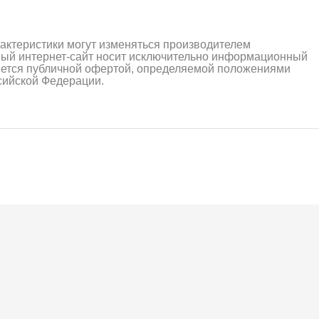
рактеристики могут изменяться производителем
ный интернет-сайт носит исключительно информационный
ляется публичной офертой, определяемой положениями
ссийской Федерации.
алли
Багги/трагги
Монс