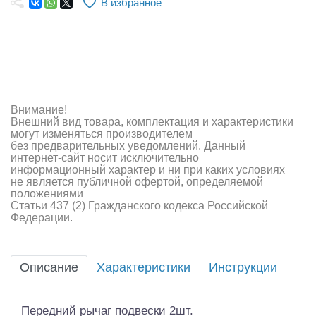
В избранное
Самолеты
Квадрокоптеры
Судомодели
Конструкторы
Внимание!
Внешний вид товара, комплектация и характеристики
Аппаратура и электроника
могут изменяться производителем
без предварительных уведомлений. Данный
Аккумуляторы и батарейки
интернет-сайт носит исключительно
информационный характер и ни при каких условиях
не является публичной офертой, определяемой
Зарядные устройства и блоки питания
положениями
Статьи 437 (2) Гражданского кодекса Российской
Двигатели
Федерации.
Технические жидкости
Описание
Характеристики
Инструкции
Инструмент,измерительные приборы,расходники
Оптовая продажа запчастей для моделей
Передний рычаг подвески 2шт.