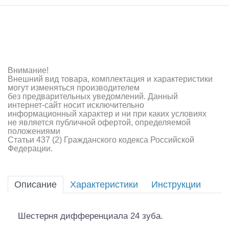
Самолеты
Квадрокоптеры
Судомодели
Конструкторы
Внимание!
Внешний вид товара, комплектация и характеристики
могут изменяться производителем
Аппаратура и электроника
без предварительных уведомлений. Данный
интернет-сайт носит исключительно
Аккумуляторы и батарейки
информационный характер и ни при каких условиях
не является публичной офертой, определяемой
положениями
Зарядные устройства и блоки питания
Статьи 437 (2) Гражданского кодекса Российской
Федерации.
Двигатели
Технические жидкости
Описание
Характеристики
Инструкции
Инструмент,измерительные приборы,расходники
Шестерня дифференциала 24 зуба.
Оптовая продажа запчастей для моделей