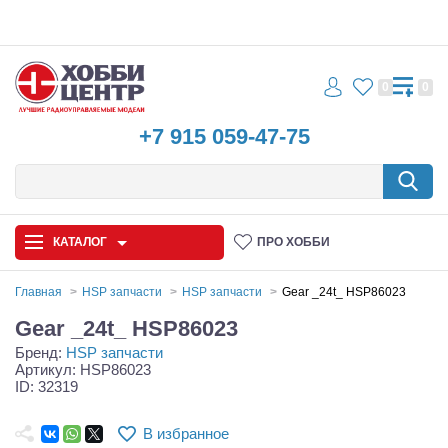
0
0
+7 915 059-47-75
КАТАЛОГ
ПРО ХОББИ
Главная
HSP запчасти
HSP запчасти
Gear _24t_ HSP86023
Gear _24t_ HSP86023
Автомодели
Бренд:
HSP запчасти
Артикул: HSP86023
Запчасти и аксессуары
ID: 32319
Игрушки
В избранное