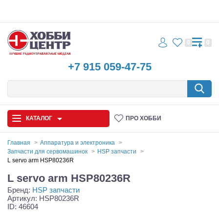
0
0
+7 915 059-47-75
КАТАЛОГ
ПРО ХОББИ
Главная
Аппаратура и электроника
Запчасти для сервомашинок
HSP запчасти
Автомодели
L servo arm HSP80236R
L servo arm HSP80236R
Запчасти и аксессуары
Бренд:
HSP запчасти
Артикул: HSP80236R
Игрушки
ID: 46604