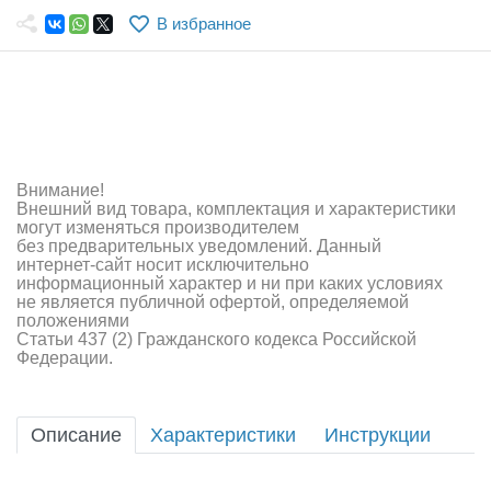
Самолеты
В избранное
Квадрокоптеры
Судомодели
Конструкторы
Внимание!
Аппаратура и электроника
Внешний вид товара, комплектация и характеристики
могут изменяться производителем
Аккумуляторы и батарейки
без предварительных уведомлений. Данный
интернет-сайт носит исключительно
информационный характер и ни при каких условиях
Зарядные устройства и блоки питания
не является публичной офертой, определяемой
положениями
Двигатели
Статьи 437 (2) Гражданского кодекса Российской
Федерации.
Технические жидкости
Инструмент,измерительные приборы,расходники
Описание
Характеристики
Инструкции
Оптовая продажа запчастей для моделей