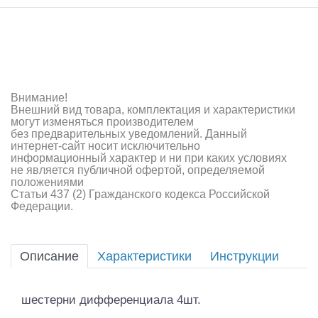
Самолеты
Квадрокоптеры
Судомодели
Конструкторы
Внимание!
Внешний вид товара, комплектация и характеристики
могут изменяться производителем
Аппаратура и электроника
без предварительных уведомлений. Данный
интернет-сайт носит исключительно
Аккумуляторы и батарейки
информационный характер и ни при каких условиях
не является публичной офертой, определяемой
положениями
Зарядные устройства и блоки питания
Статьи 437 (2) Гражданского кодекса Российской
Федерации.
Двигатели
Технические жидкости
Описание
Характеристики
Инструкции
Инструмент,измерительные приборы,расходники
шестерни дифференциала 4шт.
Оптовая продажа запчастей для моделей