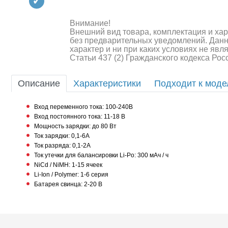
Квадрокоптеры
Судомодели
Внимание!
Внешний вид товара, комплектация и ха
без предварительных уведомлений. Дан
Конструкторы
характер и ни при каких условиях не яв
Статьи 437 (2) Гражданского кодекса Ро
Аппаратура и электроника
Описание
Характеристики
Подходит к мод
Аккумуляторы и батарейки
Вход переменного тока: 100-240В
Зарядные устройства и блоки
питания
Вход постоянного тока: 11-18 В
Мощность зарядки: до 80 Вт
Ток зарядки: 0,1-6А
Двигатели
Ток разряда: 0,1-2А
Ток утечки для балансировки Li-Po: 300 мАч / ч
Технические жидкости
NiCd / NiMH: 1-15 ячеек
Li-Ion / Polymer: 1-6 серия
Инструмент,измерительные
Батарея свинца: 2-20 В
Шоссейки/дрифт/р
приборы,расходники
Оптовая продажа запчастей
для моделей