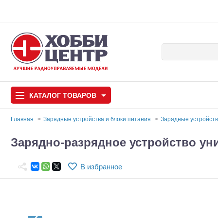
КАТАЛОГ
ТОВАРОВ
Главная
Зарядные устройства и блоки питания
Зарядные устройст
Автомодели
Зарядно-разрядное устройство ун
Запчасти и аксессуары
В избранное
Игрушки
Автомодели для с
Самолеты