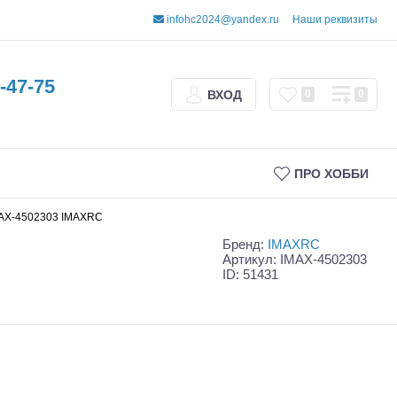
infohc2024@yandex.ru
Наши реквизиты
-47-75
ВХОД
0
0
ПРО ХОББИ
MAX-4502303 IMAXRC
Бренд:
IMAXRC
Артикул: IMAX-4502303
ID: 51431
Трофи
Шорт-корсы