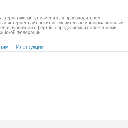
рактеристики могут изменяться производителем
ный интернет-сайт носит исключительно информационный
ляется публичной офертой, определяемой положениями
ссийской Федерации.
елям
Инструкции
алли
Багги/трагги
Монс