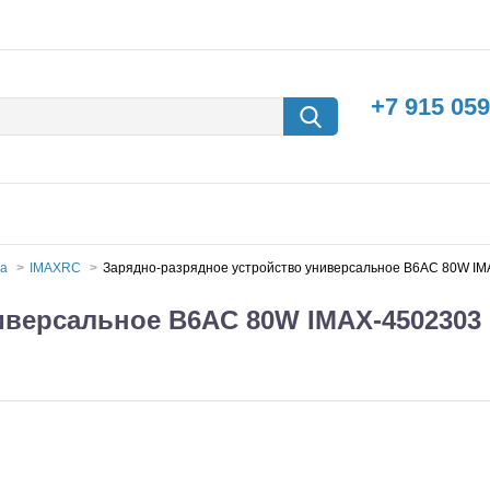
+7 915 059
ва
IMAXRC
Зарядно-разрядное устройство универсальное B6AC 80W I
иверсальное B6AC 80W IMAX-4502303
борки
Машины с
электродвигателем