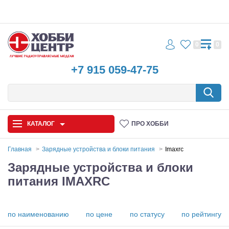
0
0
+7 915 059-47-75
КАТАЛОГ
ПРО ХОББИ
Главная
Зарядные устройства и блоки питания
Imaxrc
Зарядные устройства и блоки
Автомодели
питания IMAXRC
Запчасти и аксессуары
Игрушки
по наименованию
по цене
по статусу
по рейтингу