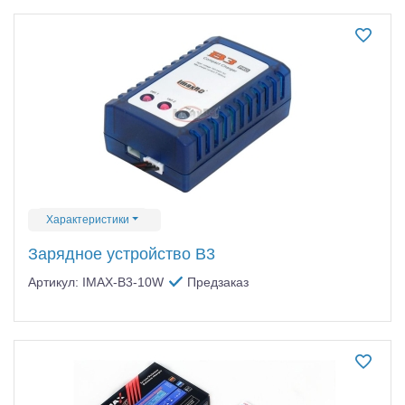
Самолеты
Квадрокоптеры
Судомодели
Конструкторы
Аппаратура и электроника
Аккумуляторы и батарейки
Характеристики
Зарядные устройства и блоки питания
Зарядное устройство B3
Двигатели
Артикул: IMAX-B3-10W
Предзаказ
Технические жидкости
Инструмент,измерительные приборы,расходники
Оптовая продажа запчастей для моделей