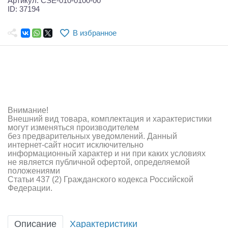
Артикул: CSE-010-0100-00
Самолеты
ID: 37194
Квадрокоптеры
В избранное
Судомодели
Конструкторы
Аппаратура и электроника
Внимание!
Аккумуляторы и батарейки
Внешний вид товара, комплектация и характеристики
могут изменяться производителем
Зарядные устройства и блоки питания
без предварительных уведомлений. Данный
интернет-сайт носит исключительно
Двигатели
информационный характер и ни при каких условиях
не является публичной офертой, определяемой
положениями
Технические жидкости
Статьи 437 (2) Гражданского кодекса Российской
Федерации.
Инструмент,измерительные приборы,расходники
Оптовая продажа запчастей для моделей
Описание
Характеристики