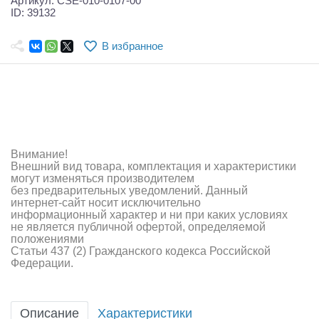
Артикул: CSE-010-0107-00
Самолеты
ID: 39132
Квадрокоптеры
В избранное
Судомодели
Конструкторы
Аппаратура и электроника
Внимание!
Аккумуляторы и батарейки
Внешний вид товара, комплектация и характеристики
могут изменяться производителем
Зарядные устройства и блоки питания
без предварительных уведомлений. Данный
интернет-сайт носит исключительно
Двигатели
информационный характер и ни при каких условиях
не является публичной офертой, определяемой
положениями
Технические жидкости
Статьи 437 (2) Гражданского кодекса Российской
Федерации.
Инструмент,измерительные приборы,расходники
Оптовая продажа запчастей для моделей
Описание
Характеристики