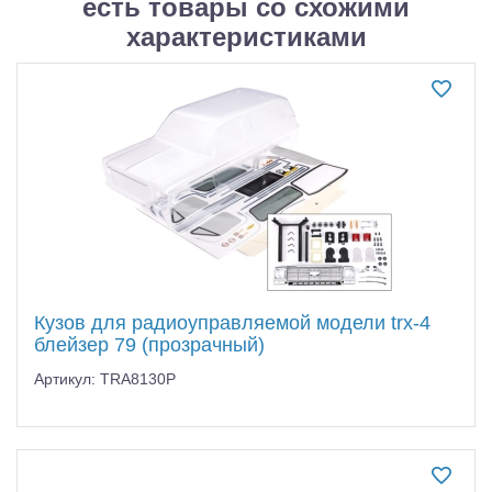
есть товары со схожими
Самолеты
характеристиками
Квадрокоптеры
Судомодели
Конструкторы
Аппаратура и электроника
Аккумуляторы и батарейки
Зарядные устройства и блоки питания
Кузов для радиоуправляемой модели trx-4
Двигатели
блейзер 79 (прозрачный)
Технические жидкости
Артикул: TRA8130P
Инструмент,измерительные приборы,расходники
Оптовая продажа запчастей для моделей