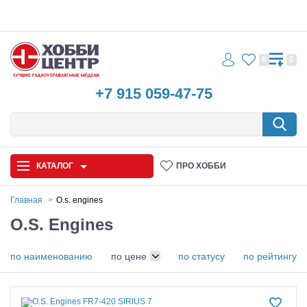
0
0
+7 915 059-47-75
КАТАЛОГ
ПРО ХОББИ
Главная
O.s. engines
O.S. Engines
Автомодели
Запчасти и аксессуары
по наименованию
по цене
по статусу
по рейтингу
Игрушки