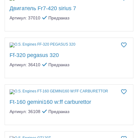
Самолеты
Двигатель Fr7-420 sirius 7
Квадрокоптеры
Артикул: 37010
Предзаказ
Судомодели
Конструкторы
Аппаратура и электроника
Ff-320 pegasus 320
Артикул: 36410
Предзаказ
Аккумуляторы и батарейки
Зарядные устройства и блоки питания
Двигатели
Ft-160 gemini160 w:ff carburettor
Технические жидкости
Артикул: 36108
Предзаказ
Инструмент,измерительные приборы,расходники
Оптовая продажа запчастей для моделей