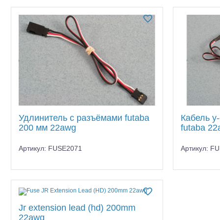
Квадрокоптеры
До
Futaba
HSP запчасти
Судомодели
KST
Конструкторы
Team Orion Electronics
TRAXXAS запчасти
Аппаратура и электроника
Применить
(5)
Аккумуляторы и батарейки
Зарядные устройства и блоки
питания
Удлинитель с разъёмами futaba
Кабель y
200 мм 22awg
futaba 2
Двигатели
Артикул: FUSE2071
Артикул: F
Технические жидкости
Инструмент,измерительные
приборы,расходники
Оптовая продажа запчастей
Jr extension lead (hd) 200mm
для моделей
22awg