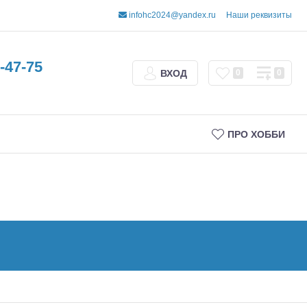
infohc2024@yandex.ru
Наши реквизиты
-47-75
ВХОД
0
0
ПРО ХОББИ
Трофи
Шорт-корсы