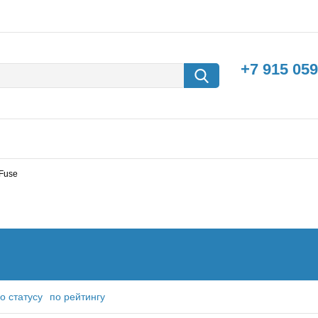
+7 915 059
Fuse
борки
Машины с
электродвигателем
о статусу
по рейтингу