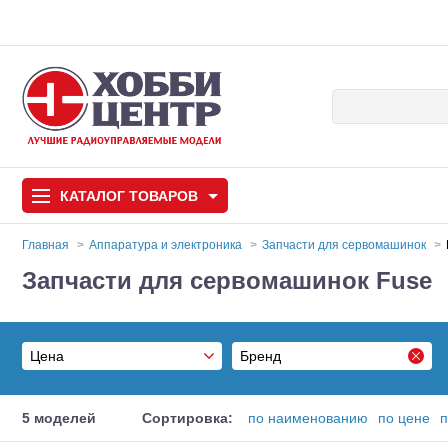
КАТАЛОГ
ТОВАРОВ
Главная
Аппаратура и электроника
Запчасти для сервомашинок
Запчасти для сервомашинок Fuse
Автомодели
Запчасти и аксессуары
Цена
Бренд
Игрушки
Автомодели для с
ARROWMAX
Самолеты
От
5 моделей
Сортировка:
по наименованию
по цене
п
Fuse