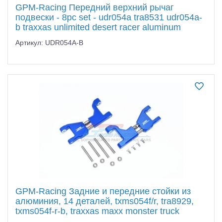
GPM-Racing Передний верхний рычаг
подвески - 8pc set - udr054a tra8531 udr054a-
b traxxas unlimited desert racer aluminum
Артикул: UDR054A-B
GPM-Racing Задние и передние стойки из
алюминия, 14 деталей, txms054f/r, tra8929,
txms054f-r-b, traxxas maxx monster truck