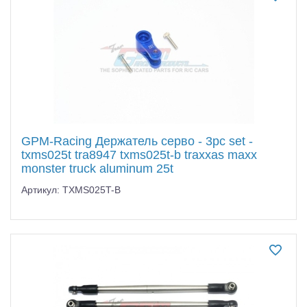
Самолеты
Квадрокоптеры
Судомодели
Конструкторы
Аппаратура и электроника
GPM-Racing Держатель серво - 3pc set -
Аккумуляторы и батарейки
txms025t tra8947 txms025t-b traxxas maxx
monster truck aluminum 25t
Зарядные устройства и блоки питания
Артикул: TXMS025T-B
Двигатели
Технические жидкости
Инструмент,измерительные приборы,расходники
Оптовая продажа запчастей для моделей