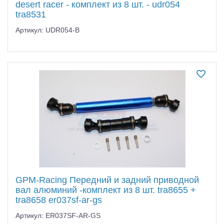
desert racer - комплект из 8 шт. - udr054
tra8531
Артикул: UDR054-B
GPM-Racing Передний и задний приводной
вал алюминий -комплект из 8 шт. tra8655 +
tra8658 er037sf-ar-gs
Артикул: ER037SF-AR-GS