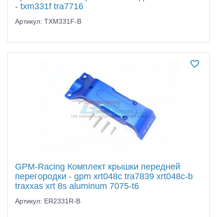
- txm331f tra7716
Артикул: TXM331F-B
GPM-Racing Комплект крышки передней
перегородки - gpm xrt048c tra7839 xrt048c-b
traxxas xrt 8s aluminum 7075-t6
Артикул: ER2331R-B