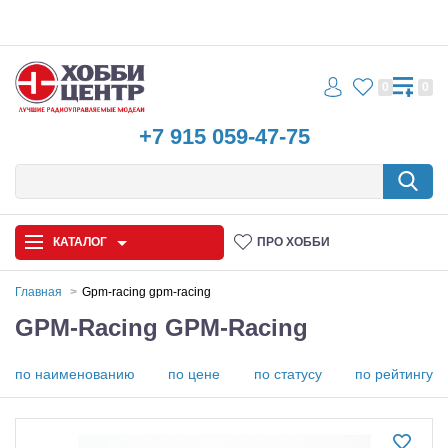
0
0
+7 915 059-47-75
КАТАЛОГ
ПРО ХОББИ
Главная
Gpm-racing gpm-racing
GPM-Racing GPM-Racing
Автомодели
Запчасти и аксессуары
по наименованию
по цене
по статусу
по рейтингу
Игрушки