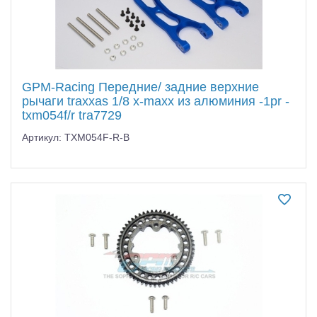
GPM-Racing Передние/ задние верхние
рычаги traxxas 1/8 x-maxx из алюминия -1pr -
txm054f/r tra7729
Артикул: TXM054F-R-B