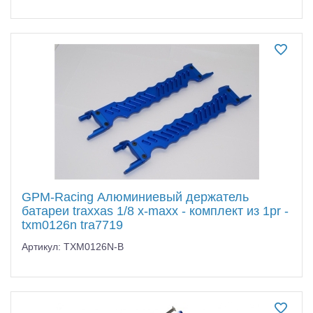
GPM-Racing Алюминиевый держатель
батареи traxxas 1/8 x-maxx - комплект из 1pr -
txm0126n tra7719
Артикул: TXM0126N-B