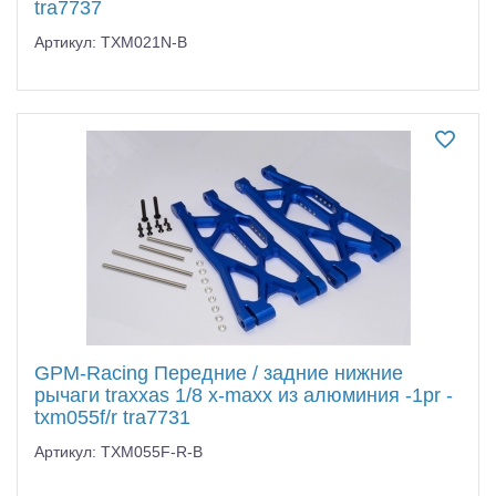
tra7737
Артикул: TXM021N-B
GPM-Racing Передние / задние нижние
рычаги traxxas 1/8 x-maxx из алюминия -1pr -
txm055f/r tra7731
Артикул: TXM055F-R-B