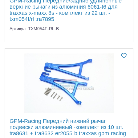
GPM-Racing Передние/задние удлиненные
верхние рычаги из алюминия 6061-t6 для
traxxas x-maxx 8s - комплект из 22 шт. -
txm054f/rl tra7895
Артикул: TXM054F-RL-B
GPM-Racing Передний нижний рычаг
подвески алюминиевый -комплект из 10 шт.
tra8631 + tra8632 er2055-b traxxas gpm-racing