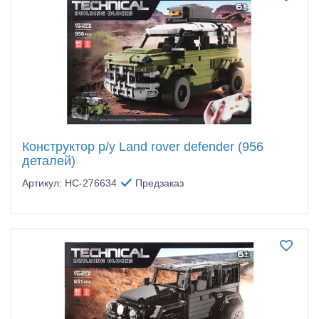
Самолеты
Квадрокоптеры
Судомодели
Конструкторы
Аппаратура и электроника
Конструктор р/у Land rover defender (956
Аккумуляторы и батарейки
деталей)
Артикул: HC-276634
Предзаказ
Зарядные устройства и блоки питания
Двигатели
Технические жидкости
Инструмент,измерительные приборы,расходники
Оптовая продажа запчастей для моделей