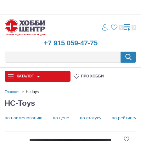
0
0
+7 915 059-47-75
КАТАЛОГ
ПРО ХОББИ
Главная
Hc-toys
HC-Toys
Автомодели
Запчасти и аксессуары
по наименованию
по цене
по статусу
по рейтингу
Игрушки