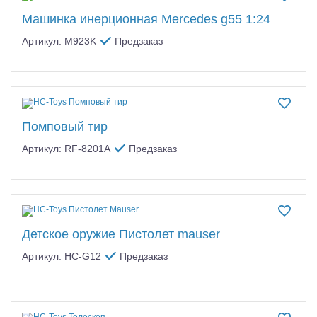
Самолеты
Машинка инерционная Mercedes g55 1:24
Квадрокоптеры
Артикул: M923K
Предзаказ
Судомодели
Конструкторы
Аппаратура и электроника
Помповый тир
Артикул: RF-8201A
Предзаказ
Аккумуляторы и батарейки
Зарядные устройства и блоки питания
Двигатели
Детское оружие Пистолет mauser
Технические жидкости
Артикул: HC-G12
Предзаказ
Инструмент,измерительные приборы,расходники
Оптовая продажа запчастей для моделей