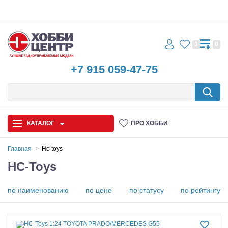
0
0
+7 915 059-47-75
КАТАЛОГ
ПРО ХОББИ
Главная
Hc-toys
HC-Toys
Автомодели
Запчасти и аксессуары
по наименованию
по цене
по статусу
по рейтингу
Игрушки