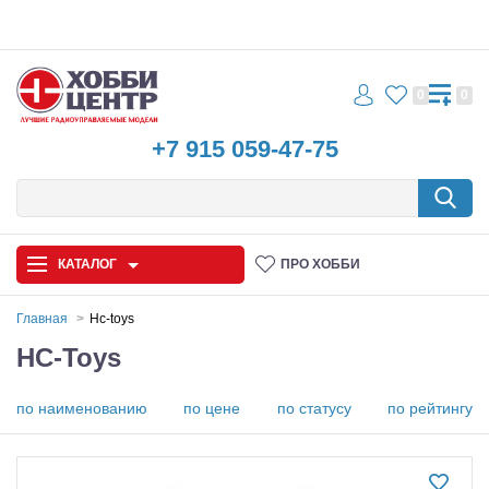
0
0
+7 915 059-47-75
КАТАЛОГ
ПРО ХОББИ
Главная
Hc-toys
HC-Toys
Автомодели
Запчасти и аксессуары
по наименованию
по цене
по статусу
по рейтингу
Игрушки