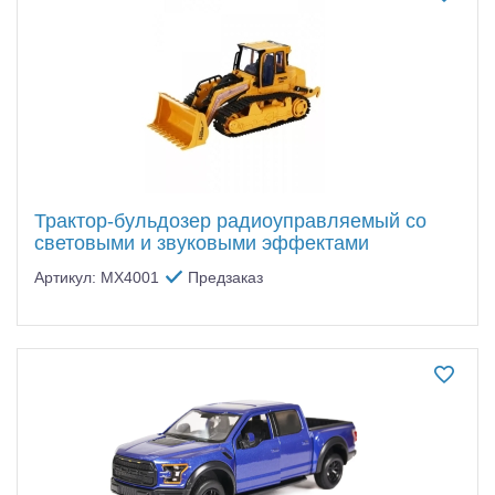
Самолеты
Квадрокоптеры
Судомодели
Конструкторы
Аппаратура и электроника
Трактор-бульдозер радиоуправляемый со
Аккумуляторы и батарейки
световыми и звуковыми эффектами
Артикул: MX4001
Предзаказ
Зарядные устройства и блоки питания
Двигатели
Технические жидкости
Инструмент,измерительные приборы,расходники
Оптовая продажа запчастей для моделей