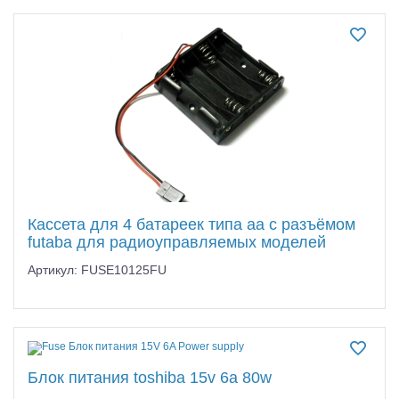
Самолеты
Квадрокоптеры
Судомодели
Конструкторы
Аппаратура и электроника
Аккумуляторы и батарейки
Кассета для 4 батареек типа aa с разъёмом
Зарядные устройства и блоки питания
futaba для радиоуправляемых моделей
Двигатели
Артикул: FUSE10125FU
Технические жидкости
Инструмент,измерительные приборы,расходники
Блок питания toshiba 15v 6a 80w
Оптовая продажа запчастей для моделей