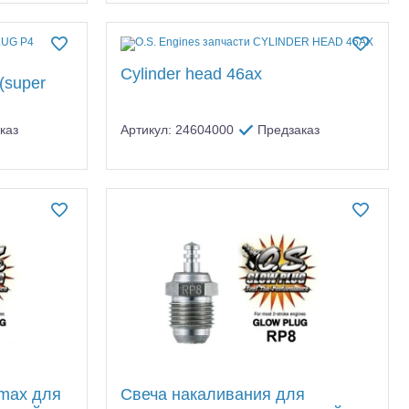
Cylinder head 46ax
(super
каз
Артикул: 24604000
Предзаказ
 max для
Свеча накаливания для