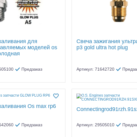
каливания для
Свеча зажигания ультр
авляемых моделей os
p3 gold ultra hot plug
олодная
1605100
Предзаказ
Артикул: 71642720
Предза
каливания Os max rp6
Connectingrod91rzh.91
1642060
Предзаказ
Артикул: 29505010
Предза