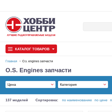
КАТАЛОГ
ТОВАРОВ
Главная
O.s. engines запчасти
O.S. Engines запчасти
Автомодели
Запчасти и аксессуары
Цена
Категория
Игрушки
Автомодели для с
Подшипники
От
137 моделей
Сортировка:
по наименованию
по цене
п
Самолеты
Инструмент
До
Запчасти