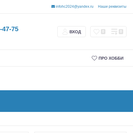
infohc2024@yandex.ru
Наши реквизиты
-47-75
ВХОД
0
0
ПРО ХОББИ
Трофи
Шорт-корсы