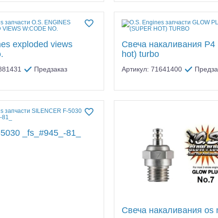
nes exploded views
Свеча накаливания P4 
.
hot) turbo
9881431
Предзаказ
Артикул: 71641400
Предза
f-5030 _fs_#945_-81_
Свеча накаливания os