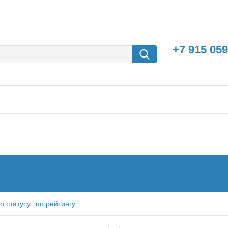
+7 915 059
борки
Машины с
электродвигателем
о статусу
по рейтингу