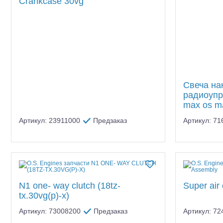
Crankcase 30vg
Свеча на
радиоупр
max os m
Артикул: 23911000
Предзаказ
Артикул: 7
N1 one- way clutch (18tz-
Super air
tx.30vg(p)-x)
Артикул: 73008200
Предзаказ
Артикул: 7