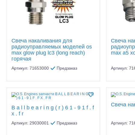
Свеча накаливания для
Свеча на
радиоуправляемых моделей os
радиоупр
max glow plug lc3 (long reach)
max a5 х
горячая
Артикул: 71653000
Предзаказ
Артикул: 7
Свеча на
B a l l b e a r i n g ( r ) 6 1 - 9 1 f . f
x . f r
Артикул: 29030001
Предзаказ
Артикул: 7