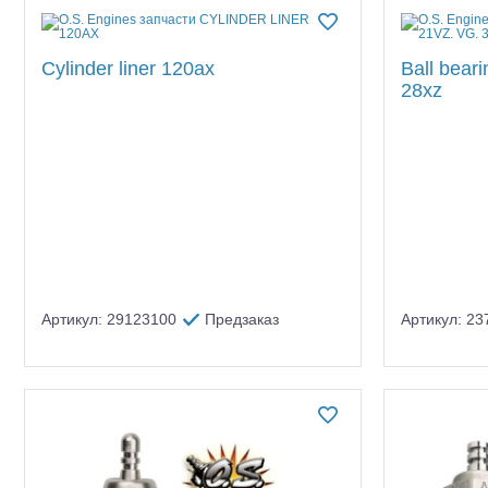
Квадрокоптеры
Ликвидация склада
Крепеж
Судомодели
Cylinder liner 120ax
Ball beari
Свечи накаливания
28xz
Конструкторы
Рекламные материалы
Глушители
Аппаратура и электроника
Инструмент,измерительные п
Аккумуляторы и батарейки
Применить
Зарядные устройства и блоки
питания
Двигатели
Артикул: 29123100
Предзаказ
Артикул: 2
Технические жидкости
Инструмент,измерительные
приборы,расходники
Оптовая продажа запчастей
для моделей