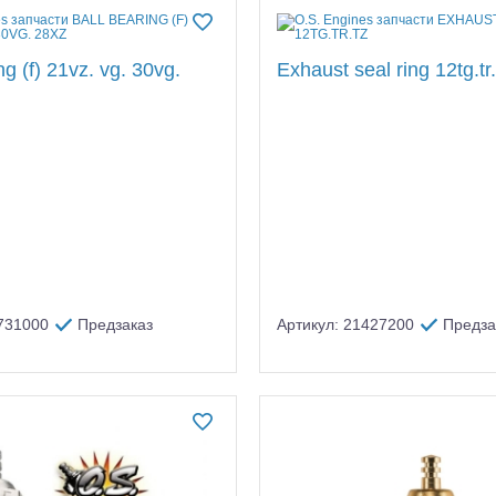
ng (f) 21vz. vg. 30vg.
Exhaust seal ring 12tg.tr.
риборы,расходники
3731000
Предзаказ
Артикул: 21427200
Предза