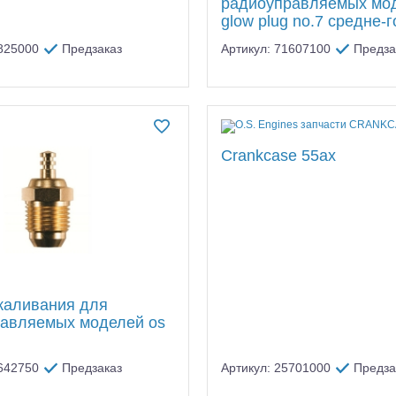
радиоуправляемых мо
glow plug no.7 средне-
4825000
Предзаказ
Артикул: 71607100
Предза
алли
Багги/трагги
Монс
Crankcase 55ax
каливания для
авляемых моделей os
1642750
Предзаказ
Артикул: 25701000
Предза