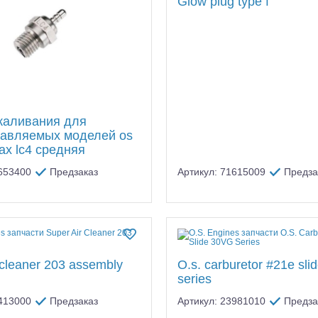
Glow plug type f
каливания для
авляемых моделей os
ax lc4 средняя
1653400
Предзаказ
Артикул: 71615009
Предза
 cleaner 203 assembly
O.s. carburetor #21e sli
series
2413000
Предзаказ
Артикул: 23981010
Предза