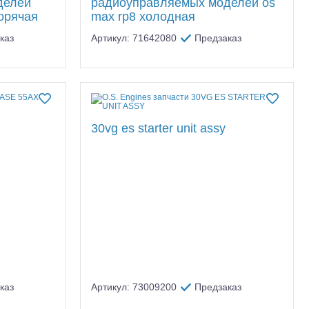
делей
радиоуправляемых моделей os
горячая
max rp8 холодная
каз
Артикул: 71642080
Предзаказ
тр-траки
ДВС модели
30vg es starter unit assy
каз
Артикул: 73009200
Предзаказ