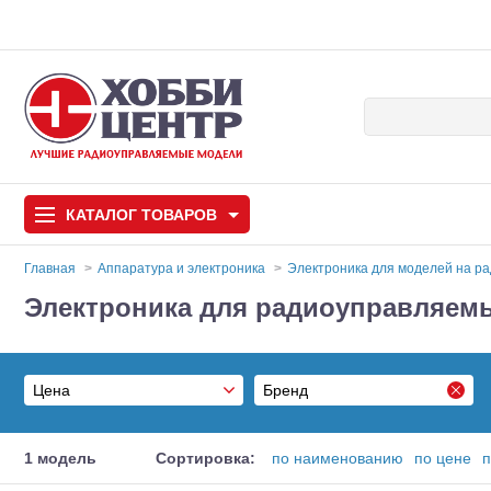
КАТАЛОГ
ТОВАРОВ
Главная
Аппаратура и электроника
Электроника для моделей на р
Электроника для радиоуправляемы
Автомодели
Запчасти и аксессуары
Цена
Бренд
Игрушки
Автомодели для с
Castle Creations
Самолеты
От
1 модель
Сортировка:
по наименованию
по цене
п
DJI