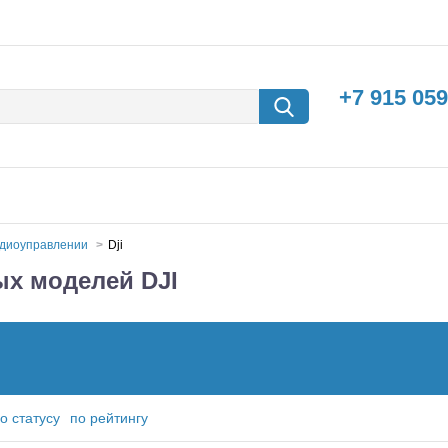
+7 915 059
адиоуправлении
Dji
х моделей DJI
борки
Машины с
электродвигателем
о статусу
по рейтингу