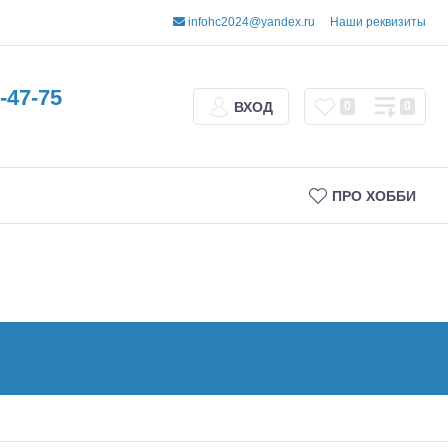
infohc2024@yandex.ru
Наши реквизиты
-47-75
ВХОД
0
0
ПРО ХОББИ
Трофи
Шорт-корсы