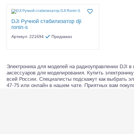
Квадрокоптеры
До
DJI запчасти
Eachine
Судомодели
FlySky
DJI Ручной стабилизатор dji
Конструкторы
Fuse
ronin-s
Futaba
Артикул: 221694
Предзаказ
Аппаратура и электроника
Goowell
Hobbywing
Аккумуляторы и батарейки
IMAXRC
Зарядные устройства и блоки
kingston
Электроника для моделей на радиоуправлении DJI в 
Применить
(1)
питания
аксессуаров для моделирования. Купить электронику
KYOSHO Mini-Z
всей России. Специалисты подскажут как выбрать эл
KYOSHO запчасти
Двигатели
47-75 или онлайн в нашем чате. Приятных вам покупо
MJX
Технические жидкости
SkyRC
Шоссейки/дрифт/р
TRAXXAS запчасти
Инструмент,измерительные
приборы,расходники
Volantex
XIRO
Оптовая продажа запчастей
Разное
для моделей