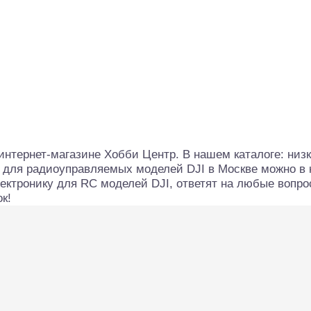
интернет-магазине Хобби Центр. В нашем каталоге: низ
 для радиоуправляемых моделей DJI в Москве можно в н
ектронику для RC моделей DJI, ответят на любые вопр
к!
алли
Багги/трагги
Монс