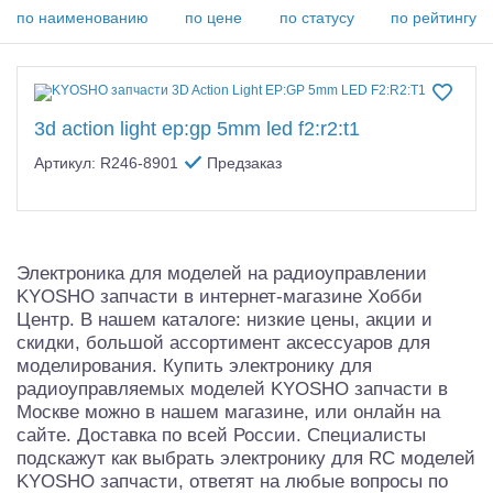
Самолеты
по наименованию
по цене
по статусу
по рейтингу
Квадрокоптеры
Судомодели
3d action light ep:gp 5mm led f2:r2:t1
Конструкторы
Артикул: R246-8901
Предзаказ
Аппаратура и электроника
Аккумуляторы и батарейки
Электроника для моделей на радиоуправлении
Зарядные устройства и блоки питания
KYOSHO запчасти в интернет-магазине Хобби
Центр. В нашем каталоге: низкие цены, акции и
Двигатели
скидки, большой ассортимент аксессуаров для
моделирования. Купить электронику для
Технические жидкости
радиоуправляемых моделей KYOSHO запчасти в
Москве можно в нашем магазине, или онлайн на
Инструмент,измерительные приборы,расходники
сайте. Доставка по всей России. Специалисты
подскажут как выбрать электронику для RC моделей
Оптовая продажа запчастей для моделей
KYOSHO запчасти, ответят на любые вопросы по