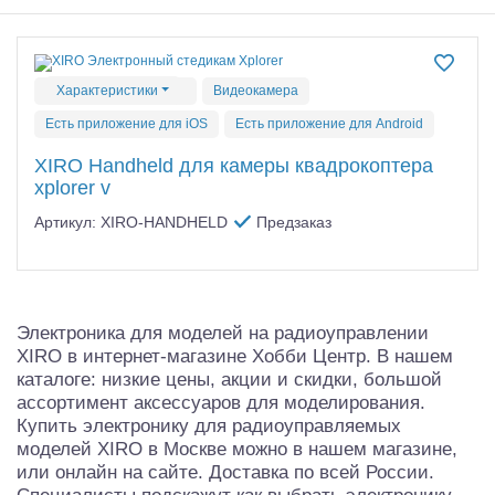
Самолеты
Квадрокоптеры
Характеристики
Видеокамера
Судомодели
Есть приложение для iOS
Есть приложение для Android
Конструкторы
XIRO Handheld для камеры квадрокоптера
xplorer v
Аппаратура и электроника
Артикул: XIRO-HANDHELD
Предзаказ
Аккумуляторы и батарейки
Зарядные устройства и блоки питания
Электроника для моделей на радиоуправлении
Двигатели
XIRO в интернет-магазине Хобби Центр. В нашем
каталоге: низкие цены, акции и скидки, большой
Технические жидкости
ассортимент аксессуаров для моделирования.
Купить электронику для радиоуправляемых
Инструмент,измерительные приборы,расходники
моделей XIRO в Москве можно в нашем магазине,
или онлайн на сайте. Доставка по всей России.
Оптовая продажа запчастей для моделей