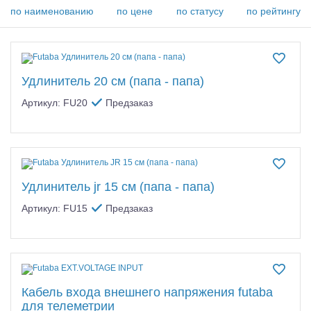
Самолеты
по наименованию
по цене
по статусу
по рейтингу
Квадрокоптеры
Судомодели
Удлинитель 20 см (папа - папа)
Конструкторы
Артикул: FU20
Предзаказ
Аппаратура и электроника
Аккумуляторы и батарейки
Зарядные устройства и блоки питания
Удлинитель jr 15 см (папа - папа)
Артикул: FU15
Предзаказ
Двигатели
Технические жидкости
Инструмент,измерительные приборы,расходники
Кабель входа внешнего напряжения futaba
Оптовая продажа запчастей для моделей
для телеметрии