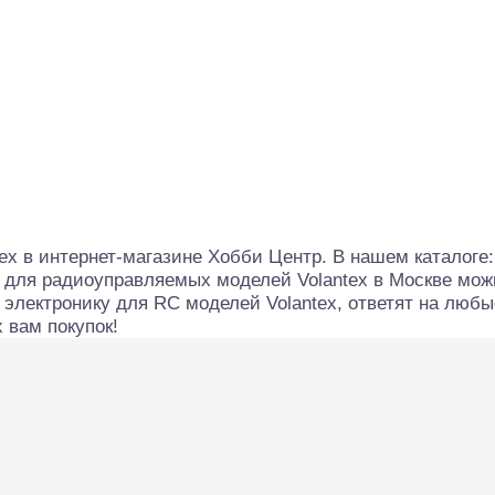
ex в интернет-магазине Хобби Центр. В нашем каталоге:
 для радиоуправляемых моделей Volantex в Москве можн
 электронику для RC моделей Volantex, ответят на люб
 вам покупок!
алли
Багги/трагги
Монс