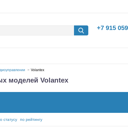
+7 915 059
адиоуправлении
Volantex
х моделей Volantex
борки
Машины с
электродвигателем
о статусу
по рейтингу