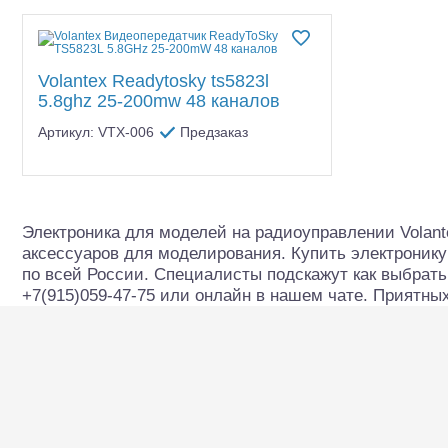
Квадрокоптеры
До
DJI запчасти
Eachine
Судомодели
FlySky
Volantex Readytosky ts5823l
Конструкторы
Fuse
5.8ghz 25-200mw 48 каналов
Futaba
Аппаратура и электроника
Артикул: VTX-006
Предзаказ
Goowell
Hobbywing
Аккумуляторы и батарейки
IMAXRC
Зарядные устройства и блоки
kingston
Применить
(1)
питания
Электроника для моделей на радиоуправлении Volant
KYOSHO Mini-Z
аксессуаров для моделирования. Купить электронику
KYOSHO запчасти
Двигатели
по всей России. Специалисты подскажут как выбрать
+7(915)059-47-75 или онлайн в нашем чате. Приятных
MJX
Технические жидкости
SkyRC
Шоссейки/дрифт/р
TRAXXAS запчасти
Инструмент,измерительные
приборы,расходники
Volantex
XIRO
Оптовая продажа запчастей
Разное
для моделей