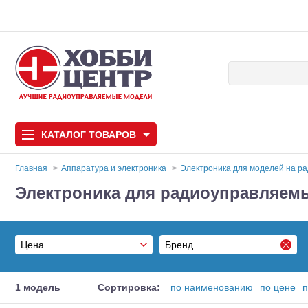
КАТАЛОГ
ТОВАРОВ
Главная
Аппаратура и электроника
Электроника для моделей на р
Электроника для радиоуправляемы
Автомодели
Запчасти и аксессуары
Цена
Бренд
Игрушки
Автомодели для с
Castle Creations
Самолеты
От
1 модель
Сортировка:
по наименованию
по цене
п
DJI