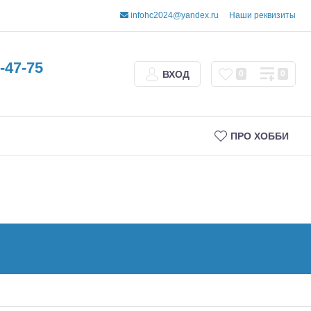
infohc2024@yandex.ru
Наши реквизиты
-47-75
ВХОД
0
0
ПРО ХОББИ
Трофи
Шорт-корсы