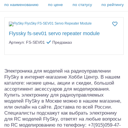
Самолеты
по наименованию
по цене
по статусу
по рейтингу
Квадрокоптеры
Судомодели
Flyssky fs-sev01 servo repeater module
Конструкторы
Артикул: FS-SEV01
Предзаказ
Аппаратура и электроника
Аккумуляторы и батарейки
Электроника для моделей на радиоуправлении
Зарядные устройства и блоки питания
FlySky в интернет-магазине Хобби Центр. В нашем
каталоге: низкие цены, акции и скидки, большой
Двигатели
ассортимент аксессуаров для моделирования.
Купить электронику для радиоуправляемых
Технические жидкости
моделей FlySky в Москве можно в нашем магазине,
или онлайн на сайте. Доставка по всей России.
Инструмент,измерительные приборы,расходники
Специалисты подскажут как выбрать электронику
для RC моделей FlySky, ответят на любые вопросы
Оптовая продажа запчастей для моделей
по RC моделированию по телефону: +7(915)059-47-