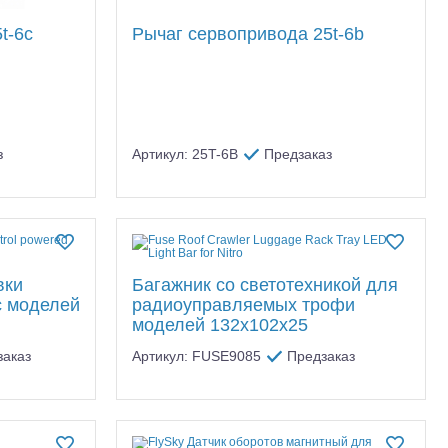
t-6c
Рычаг сервопривода 25t-6b
з
Артикул: 25T-6B
Предзаказ
вки
Багажник со светотехникой для
с моделей
радиоуправляемых трофи
моделей 132x102x25
заказ
Артикул: FUSE9085
Предзаказ