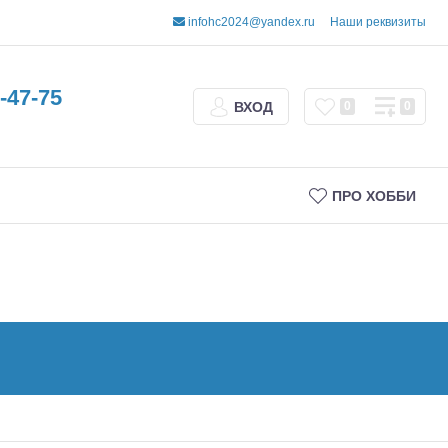
infohc2024@yandex.ru
Наши реквизиты
-47-75
ВХОД
0
0
ПРО ХОББИ
Трофи
Шорт-корсы