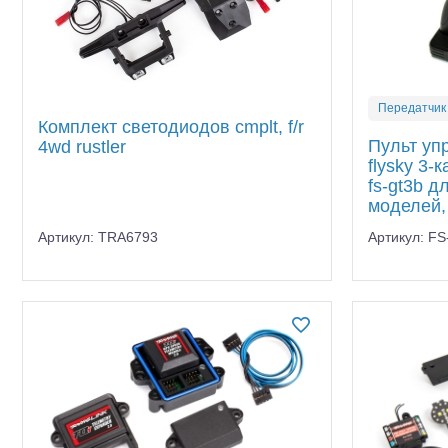
Передатчик
Комплект светодиодов cmplt, f/r
Пульт уп
4wd rustler
flysky 3-
fs-gt3b 
моделей,
Артикул: TRA6793
Артикул: F