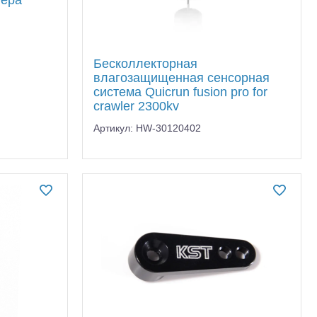
нера
Бесколлекторная
влагозащищенная сенсорная
система Quicrun fusion pro for
crawler 2300kv
Артикул: HW-30120402
тр-траки
ДВС модели