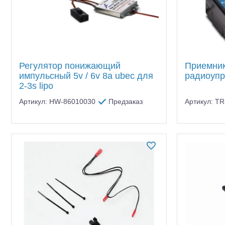
Регулятор понижающий
Приемник
импульсный 5v / 6v 8a ubec для
радиоуп
2-3s lipo
Артикул: HW-86010030
Предзаказ
Артикул: T