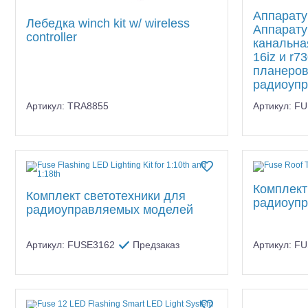
Аппарату
Лебедка winch kit w/ wireless
Аппарату
controller
канальна
16iz и r7
планеров
радиоуп
Артикул: TRA8855
Артикул: F
Комплект
Комплект светотехники для
радиоуп
радиоуправляемых моделей
Артикул: FUSE3162
Предзаказ
Артикул: F