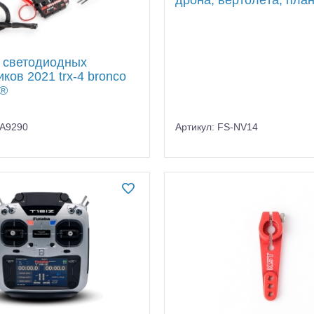
дрона, вертолёта, пла
 светодиодных
ков 2021 trx-4 bronco
 ®
RA9290
Артикул: FS-NV14
алли
Багги/трагги
Монс