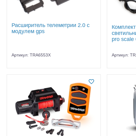
Расширитель телеметрии 2.0 с
Комплект
модулем gps
светильни
pro scale
Артикул: TRA6553X
Артикул: T
Шоссейки/дрифт/р