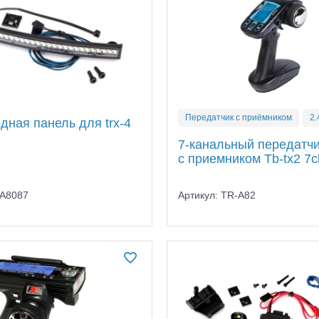
Передатчик с приёмником
2.
дная панель для trx-4
7-канальный передатч
с приемником Tb-tx2 7c
RA8087
Артикул: TR-A82