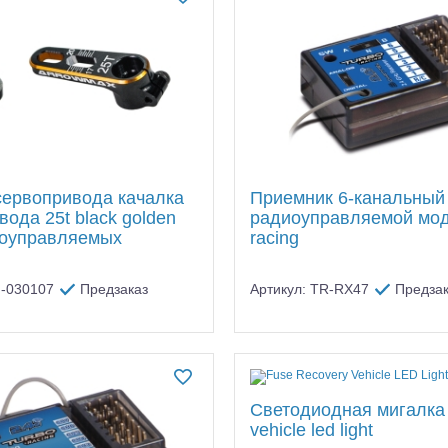
сервопривода качалка
Приемник 6-канальный
ода 25t black golden
радиоуправляемой мод
иоуправляемых
racing
M-030107
Предзаказ
Артикул: TR-RX47
Предзак
Светодиодная мигалка 
vehicle led light