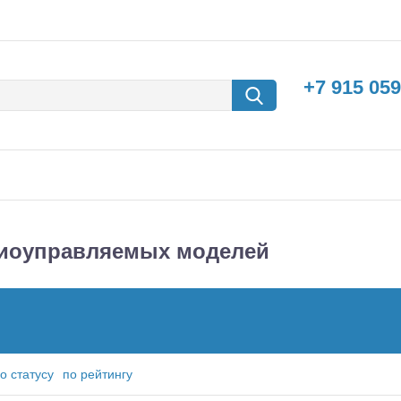
+7 915 059
диоуправляемых моделей
борки
Машины с
электродвигателем
о статусу
по рейтингу