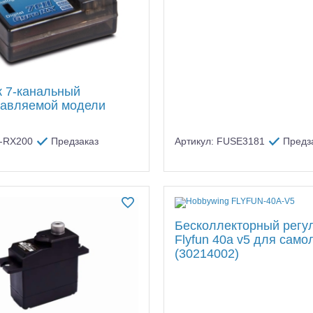
 7-канальный
равляемой модели
R-RX200
Предзаказ
Артикул: FUSE3181
Предз
Бесколлекторный регу
Flyfun 40a v5 для само
(30214002)