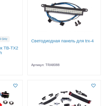
4 GHz
Светодиодная панель для trx-4
ик TB-TX2
h
Артикул: TRA8088