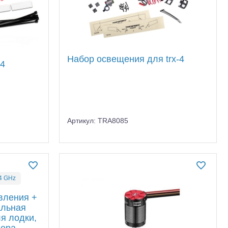
Набор освещения для trx-4
-4
Артикул: TRA8085
4 GHz
вления +
альная
ля лодки,