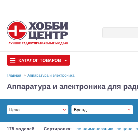
КАТАЛОГ
ТОВАРОВ
Главная
Аппаратура и электроника
Аппаратура и электроника для ра
Автомодели
Запчасти и аксессуары
Цена
Бренд
Игрушки
Автомодели для с
ARROWMAX
Самолеты
От
175 моделей
Сортировка:
по наименованию
по цене
п
FlySky