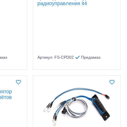
радиоуправления it4
аказ
Артикул: FS-CPD02
Предзаказ
лятор
лётов