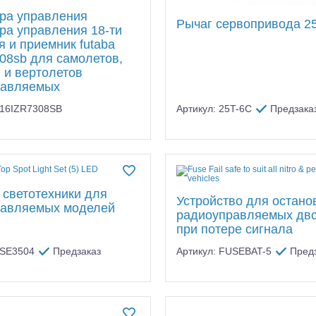
ра управления
Рычаг сервопривода 25
ра управления 18-ти
я и приемник futaba
308sb для самолетов,
 и вертолетов
равляемых
U16IZR7308SB
Артикул: 25T-6C
Предзака
 светотехники для
Устройство для остано
равляемых моделей
радиоуправляемых дв
при потере сигнала
USE3504
Предзаказ
Артикул: FUSEBAT-5
Пред