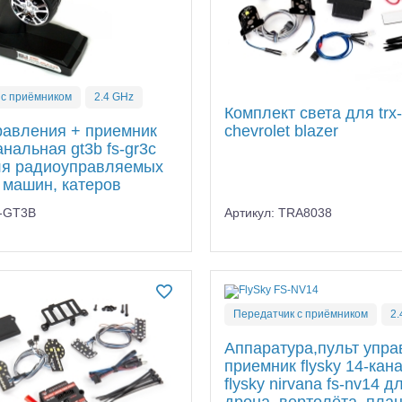
 с приёмником
2.4 GHz
Комплект света для trx
chevrolet blazer
равления + приемник
канальная gt3b fs-gr3c
для радиоуправляемых
 машин, катеров
S-GT3B
Артикул: TRA8038
Передатчик с приёмником
2.
Аппаратура,пульт упра
приемник flysky 14-кан
flysky nirvana fs-nv14 д